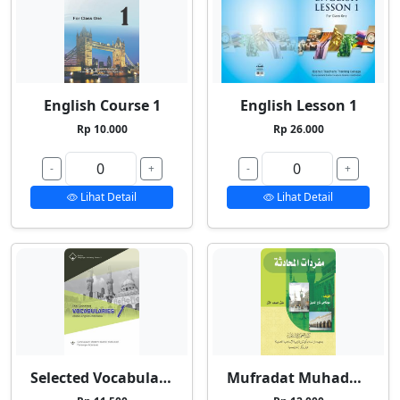
English Course 1
English Lesson 1
Rp 10.000
Rp 26.000
-
+
-
+
Lihat Detail
Lihat Detail
Selected Vocabularies 1
Mufradat Muhadatsah