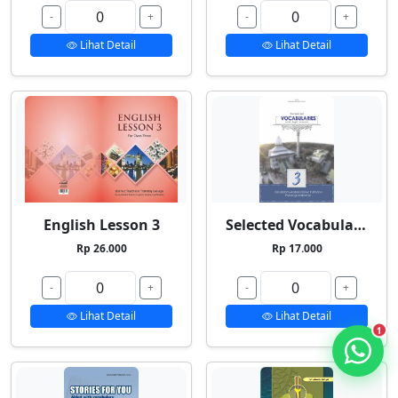
-
+
-
+
Lihat Detail
Lihat Detail
English Lesson 3
Selected Vocabularies 3
Rp 26.000
Rp 17.000
-
+
-
+
Lihat Detail
Lihat Detail
1