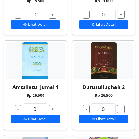
Rp 18.500
Rp 11.000
-
+
-
+
Lihat Detail
Lihat Detail
Amtsilatul Jumal 1
Durusullughah 2
Rp 26.500
Rp 26.500
-
+
-
+
Lihat Detail
Lihat Detail