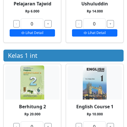
Pelajaran Tajwid
Ushuluddin
Rp 6.000
Rp 14.000
-
+
-
+
Lihat Detail
Lihat Detail
Kelas 1 int
Berhitung 2
English Course 1
Rp 20.000
Rp 10.000
-
+
-
+