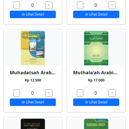
-
+
-
+
Lihat Detail
Lihat Detail
Muhadatsah Arabiyyah
Muthala'ah Arabiyyah
Rp 12.500
Rp 17.000
-
+
-
+
Lihat Detail
Lihat Detail