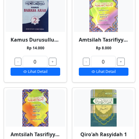
Kamus Durusullughah 2
Amtsilah Tasrifiyyah Kecil
Rp 14.000
Rp 8.000
-
+
-
+
Lihat Detail
Lihat Detail
Amtsilah Tasrifiyyah Besar
Qiro'ah Rasyidah 1