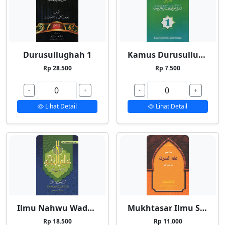
Durusullughah 1
Kamus Durusullughah 1
Rp 28.500
Rp 7.500
-
+
-
+
Lihat Detail
Lihat Detail
Ilmu Nahwu Wadhih 1
Mukhtasar Ilmu Shorf
Rp 18.500
Rp 11.000