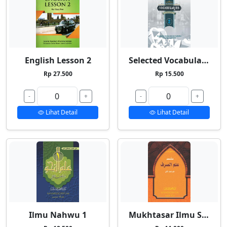
English Lesson 2
Selected Vocabularies 2
Rp 27.500
Rp 15.500
-
+
-
+
Lihat Detail
Lihat Detail
Ilmu Nahwu 1
Mukhtasar Ilmu Shorf