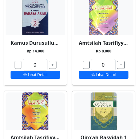
Kamus Durusullughah 2
Amtsilah Tasrifiyyah Kecil
Rp 14.000
Rp 8.000
-
+
-
+
Lihat Detail
Lihat Detail
Amtsilah Tasrifiyyah Besar
Qiro'ah Rasyidah 1