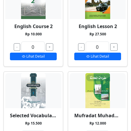
English Course 2
English Lesson 2
Rp 10.000
Rp 27.500
-
+
-
+
Lihat Detail
Lihat Detail
Selected Vocabularies 2
Mufradat Muhadatsah
Rp 15.500
Rp 12.000