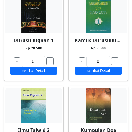
Durusullughah 1
Kamus Durusullughah 1
Rp 28.500
Rp 7.500
-
+
-
+
Lihat Detail
Lihat Detail
Ilmu Tajwid 2
Kumpulan Doa