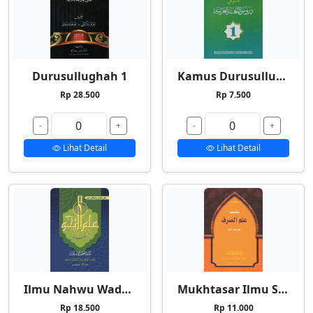
Durusullughah 1
Kamus Durusullughah 1
Rp 28.500
Rp 7.500
-
+
-
+
Lihat Detail
Lihat Detail
Ilmu Nahwu Wadhih 1
Mukhtasar Ilmu Shorf
Rp 18.500
Rp 11.000