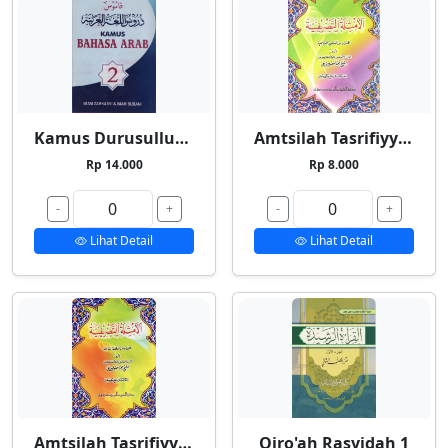
Kamus Durusullughah 2
Amtsilah Tasrifiyyah Kecil
Rp 14.000
Rp 8.000
-
+
-
+
Lihat Detail
Lihat Detail
Amtsilah Tasrifiyyah Besar
Qiro'ah Rasyidah 1