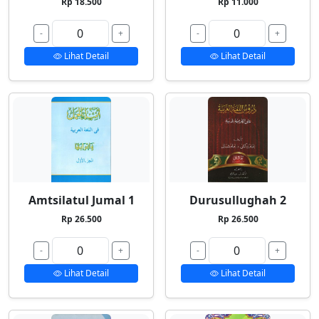
Rp 18.500
Rp 11.000
-
+
-
+
Lihat Detail
Lihat Detail
Amtsilatul Jumal 1
Durusullughah 2
Rp 26.500
Rp 26.500
-
+
-
+
Lihat Detail
Lihat Detail