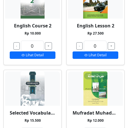
English Course 2
English Lesson 2
Rp 10.000
Rp 27.500
-
+
-
+
Lihat Detail
Lihat Detail
Selected Vocabularies 2
Mufradat Muhadatsah
Rp 15.500
Rp 12.000