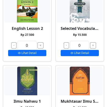
English Lesson 2
Selected Vocabularies 2
Rp 27.500
Rp 15.500
-
+
-
+
Lihat Detail
Lihat Detail
Ilmu Nahwu 1
Mukhtasar Ilmu Shorf