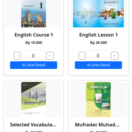
English Course 1
English Lesson 1
Rp 10.000
Rp 26.000
-
+
-
+
Lihat Detail
Lihat Detail
Selected Vocabularies 1
Mufradat Muhadatsah