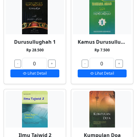
Durusullughah 1
Kamus Durusullughah 1
Rp 28.500
Rp 7.500
-
+
-
+
Lihat Detail
Lihat Detail
Ilmu Tajwid 2
Kumpulan Doa