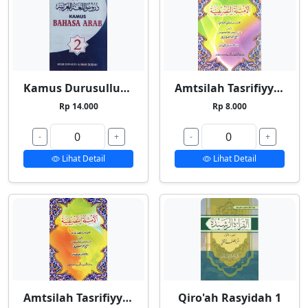
Kamus Durusullughah 2
Amtsilah Tasrifiyyah Kecil
Rp 14.000
Rp 8.000
-
+
-
+
Lihat Detail
Lihat Detail
Amtsilah Tasrifiyyah Besar
Qiro'ah Rasyidah 1