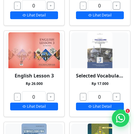
-
+
-
+
Lihat Detail
Lihat Detail
English Lesson 3
Selected Vocabularies 3
Rp 26.000
Rp 17.000
-
+
-
+
Lihat Detail
Lihat Detail
1