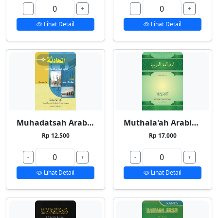
-
+
-
+
Lihat Detail
Lihat Detail
Muhadatsah Arabiyyah
Muthala'ah Arabiyyah
Rp 12.500
Rp 17.000
-
+
-
+
Lihat Detail
Lihat Detail