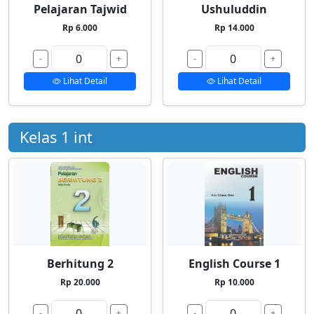
Pelajaran Tajwid
Ushuluddin
Rp 6.000
Rp 14.000
-
+
-
+
Lihat Detail
Lihat Detail
Kelas 1 int
Berhitung 2
English Course 1
Rp 20.000
Rp 10.000
-
+
-
+