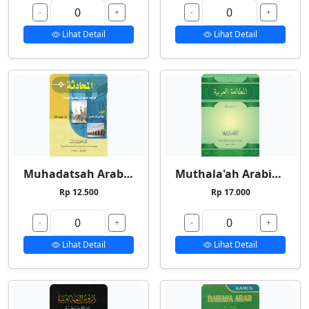
-
+
-
+
Lihat Detail
Lihat Detail
Muhadatsah Arabiyyah
Muthala'ah Arabiyyah
Rp 12.500
Rp 17.000
-
+
-
+
Lihat Detail
Lihat Detail