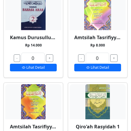
Kamus Durusullughah 2
Amtsilah Tasrifiyyah Kecil
Rp 14.000
Rp 8.000
-
+
-
+
Lihat Detail
Lihat Detail
Amtsilah Tasrifiyyah Besar
Qiro'ah Rasyidah 1