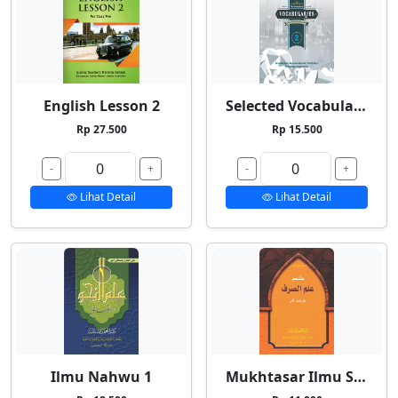
English Lesson 2
Selected Vocabularies 2
Rp 27.500
Rp 15.500
-
+
-
+
Lihat Detail
Lihat Detail
Ilmu Nahwu 1
Mukhtasar Ilmu Shorf