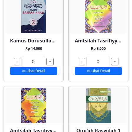
Kamus Durusullughah 2
Amtsilah Tasrifiyyah Kecil
Rp 14.000
Rp 8.000
-
+
-
+
Lihat Detail
Lihat Detail
Amtsilah Tasrifiyyah Besar
Qiro'ah Rasyidah 1