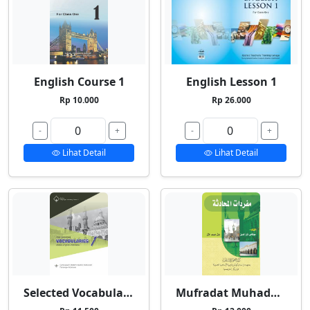
English Course 1
English Lesson 1
Rp 10.000
Rp 26.000
-
+
-
+
Lihat Detail
Lihat Detail
Selected Vocabularies 1
Mufradat Muhadatsah