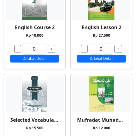
English Course 2
English Lesson 2
Rp 10.000
Rp 27.500
-
+
-
+
Lihat Detail
Lihat Detail
Selected Vocabularies 2
Mufradat Muhadatsah
Rp 15.500
Rp 12.000