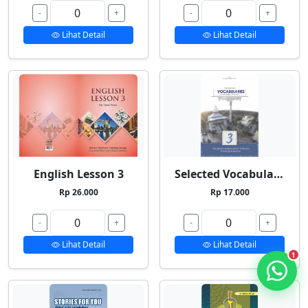
-
+
-
+
Lihat Detail
Lihat Detail
English Lesson 3
Selected Vocabularies 3
Rp 26.000
Rp 17.000
-
+
-
+
Lihat Detail
Lihat Detail
1