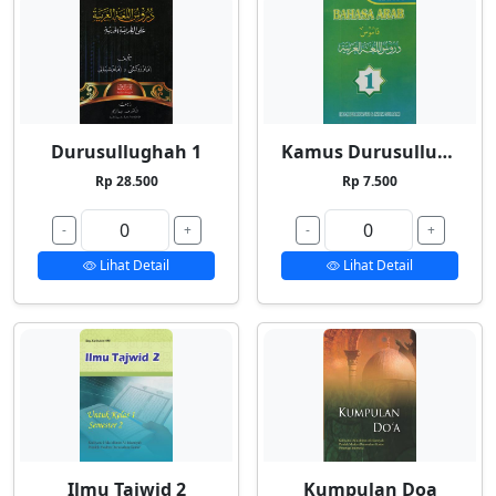
Durusullughah 1
Kamus Durusullughah 1
Rp 28.500
Rp 7.500
-
+
-
+
Lihat Detail
Lihat Detail
Ilmu Tajwid 2
Kumpulan Doa