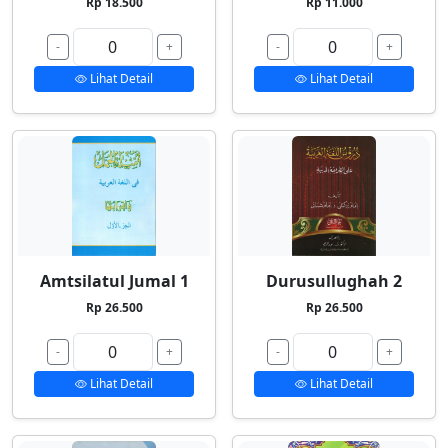
Rp 18.500
Rp 11.000
-
+
-
+
Lihat Detail
Lihat Detail
Amtsilatul Jumal 1
Durusullughah 2
Rp 26.500
Rp 26.500
-
+
-
+
Lihat Detail
Lihat Detail