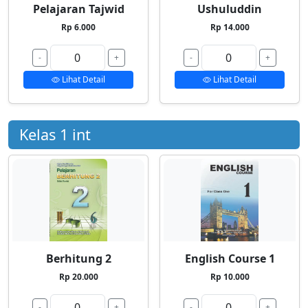
Pelajaran Tajwid
Ushuluddin
Rp 6.000
Rp 14.000
-
+
-
+
Lihat Detail
Lihat Detail
Kelas 1 int
Berhitung 2
English Course 1
Rp 20.000
Rp 10.000
-
+
-
+