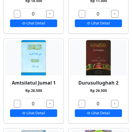
Rp 18.500
Rp 11.000
-
+
-
+
Lihat Detail
Lihat Detail
Amtsilatul Jumal 1
Durusullughah 2
Rp 26.500
Rp 26.500
-
+
-
+
Lihat Detail
Lihat Detail