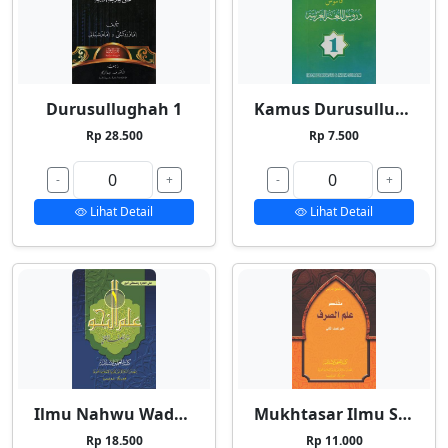
Durusullughah 1
Kamus Durusullughah 1
Rp 28.500
Rp 7.500
-
+
-
+
Lihat Detail
Lihat Detail
Ilmu Nahwu Wadhih 1
Mukhtasar Ilmu Shorf
Rp 18.500
Rp 11.000