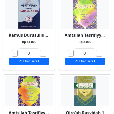
Kamus Durusullughah 2
Amtsilah Tasrifiyyah Kecil
Rp 14.000
Rp 8.000
-
+
-
+
Lihat Detail
Lihat Detail
Amtsilah Tasrifiyyah Besar
Qiro'ah Rasyidah 1