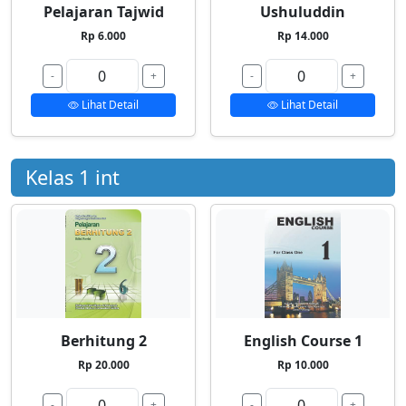
Pelajaran Tajwid
Ushuluddin
Rp 6.000
Rp 14.000
-
+
-
+
Lihat Detail
Lihat Detail
Kelas 1 int
Berhitung 2
English Course 1
Rp 20.000
Rp 10.000
-
+
-
+