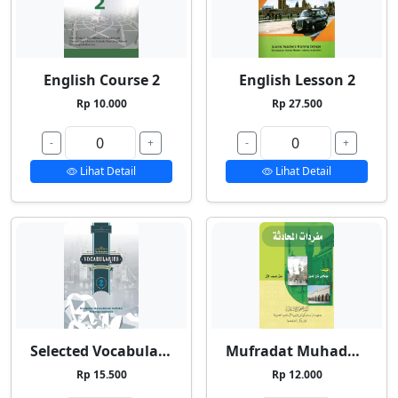
English Course 2
English Lesson 2
Rp 10.000
Rp 27.500
-
+
-
+
Lihat Detail
Lihat Detail
Selected Vocabularies 2
Mufradat Muhadatsah
Rp 15.500
Rp 12.000