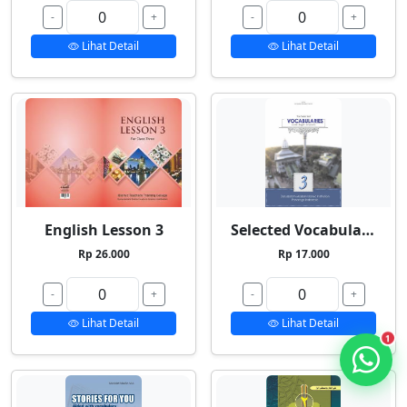
-
+
-
+
Lihat Detail
Lihat Detail
English Lesson 3
Selected Vocabularies 3
Rp 26.000
Rp 17.000
-
+
-
+
Lihat Detail
Lihat Detail
1