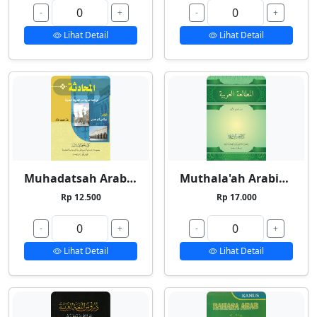
-
+
-
+
Lihat Detail
Lihat Detail
Muhadatsah Arabiyyah
Muthala'ah Arabiyyah
Rp 12.500
Rp 17.000
-
+
-
+
Lihat Detail
Lihat Detail