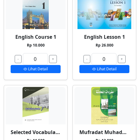
English Course 1
English Lesson 1
Rp 10.000
Rp 26.000
-
+
-
+
Lihat Detail
Lihat Detail
Selected Vocabularies 1
Mufradat Muhadatsah