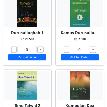
Durusullughah 1
Kamus Durusullughah 1
Rp 28.500
Rp 7.500
-
+
-
+
Lihat Detail
Lihat Detail
Ilmu Tajwid 2
Kumpulan Doa