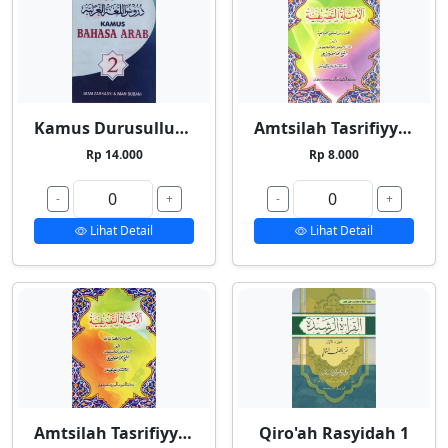
Kamus Durusullughah 2
Amtsilah Tasrifiyyah Kecil
Rp 14.000
Rp 8.000
-
+
-
+
Lihat Detail
Lihat Detail
Amtsilah Tasrifiyyah Besar
Qiro'ah Rasyidah 1