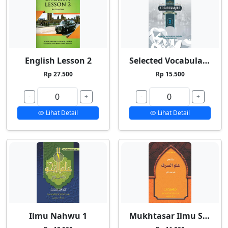
English Lesson 2
Selected Vocabularies 2
Rp 27.500
Rp 15.500
-
+
-
+
Lihat Detail
Lihat Detail
Ilmu Nahwu 1
Mukhtasar Ilmu Shorf